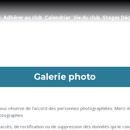
b
Adhérer au club
Calendrier
Vie du club
Stages Déc
Galerie photo
 sous réserve de l’accord des personnes photographiées. Merci de 
photographes
’accès, de rectification ou de suppression des données qui le co