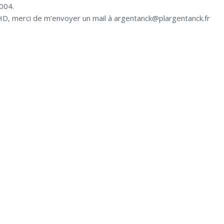
2004.
HD, merci de m’envoyer un mail à argentanck@plargentanck.fr