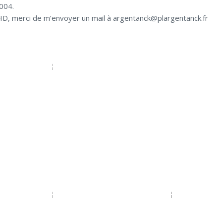
2004.
HD, merci de m’envoyer un mail à argentanck@plargentanck.fr