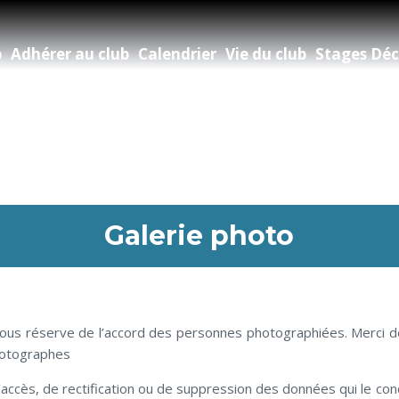
b
Adhérer au club
Calendrier
Vie du club
Stages Déc
Galerie photo
 sous réserve de l’accord des personnes photographiées. Merci de 
photographes
’accès, de rectification ou de suppression des données qui le co