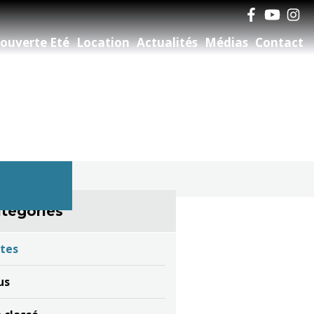
ouverte Eté
Location
Actualités
Médias
Contact
tégories
tes
us