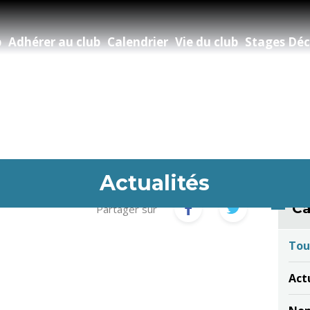
b
Adhérer au club
Calendrier
Vie du club
Stages Déc
Actualités
Ca
Partager sur
Tou
Act