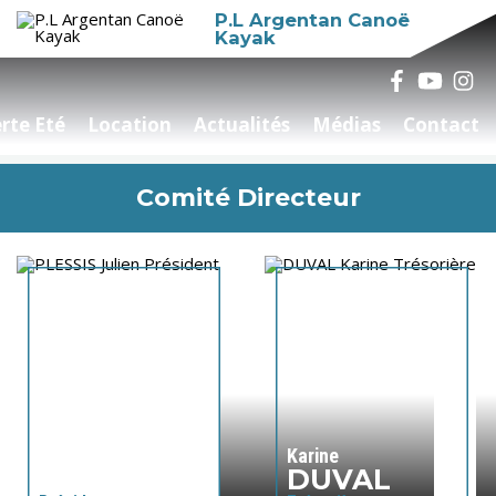
P.L Argentan Canoë
Kayak
rte Eté
Location
Actualités
Médias
Contact
Comité Directeur
Aucune présentation disponible.
Aucune présentation disponible.
Julien
Karine
PLESSIS
DUVAL