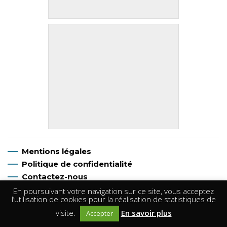
Mentions légales
Politique de confidentialité
Contactez-nous
En poursuivant votre navigation sur ce site, vous acceptez
l’utilisation de cookies pour la réalisation de statistiques de
©
P.L Argentan Canoë Kayak
, Tous droits réservés
visite.
En savoir plus
Accepter
Réalisation
Infocob #web