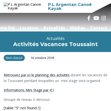
P.L Argentan Canoë
Kayak
rte Eté
Location
Actualités
Médias
Contact
Actualités
Activités Vacances Toussaint
Non classé
16 octobre 2018
Retrouvez par ici le planning des activités
durant les vacances de
la Toussaint pendant lesquelles un mini stage sera organisé.
Informations Mini Stage par ICI
Groupe de niveau ci dessous
[table “5” not found /]