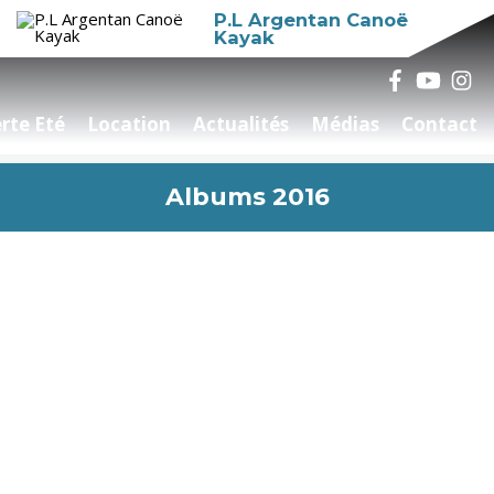
P.L Argentan Canoë
Kayak
rte Eté
Location
Actualités
Médias
Contact
Albums 2016