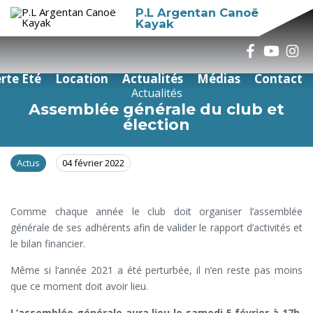
P.L Argentan Canoë
Kayak
rte Eté
Location
Actualités
Médias
Contact
Actualités
Assemblée générale du club et
élection
Actus
04 février 2022
Comme chaque année le club doit organiser l’assemblée
générale de ses adhérents afin de valider le rapport d’activités et
le bilan financier.
Même si l’année 2021 a été perturbée, il n’en reste pas moins
que ce moment doit avoir lieu.
L’assemblée générale aura lieu le samedi 5 février à 17h.