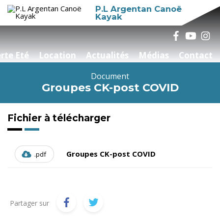
P.L Argentan Canoë
Kayak
rte Eté
Location
Actualités
Médias
Contact
Document
Groupes CK-post COVID
Fichier à télécharger
Groupes CK-post COVID
.pdf
Partager sur