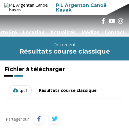
P.L Argentan Canoë
Kayak
rte Eté
Location
Actualités
Médias
Contact
Document
Résultats course classique
Fichier à télécharger
Résultats course classique
.pdf
Partager sur