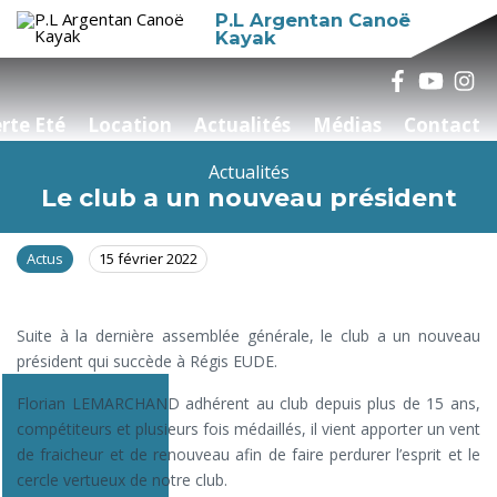
P.L Argentan Canoë
Kayak
rte Eté
Location
Actualités
Médias
Contact
Actualités
Le club a un nouveau président
Actus
15 février 2022
Suite à la dernière assemblée générale, le club a un nouveau
président qui succède à Régis EUDE.
Florian LEMARCHAND adhérent au club depuis plus de 15 ans,
compétiteurs et plusieurs fois médaillés, il vient apporter un vent
de fraicheur et de renouveau afin de faire perdurer l’esprit et le
cercle vertueux de notre club.