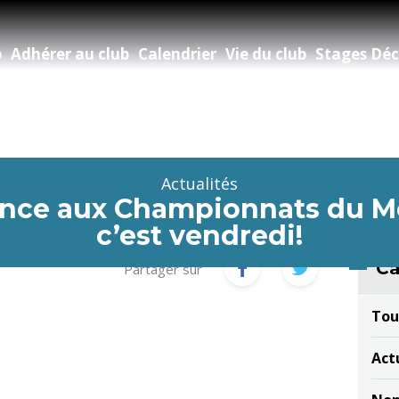
b
Adhérer au club
Calendrier
Vie du club
Stages Déc
Actualités
 Ince aux Championnats du M
c’est vendredi!
Ca
Partager sur
Tou
Act