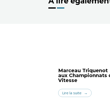
A lire égalemen
Marceau Triquenot
aux Championnats 
Vitesse
Lire la suite