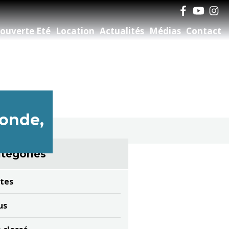
ouverte Eté
Location
Actualités
Médias
Contact
onde,
tégories
tes
us