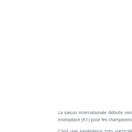
La saison internationale débute ven
monoplace (K1) pour les championna
C’est une expérience très particul