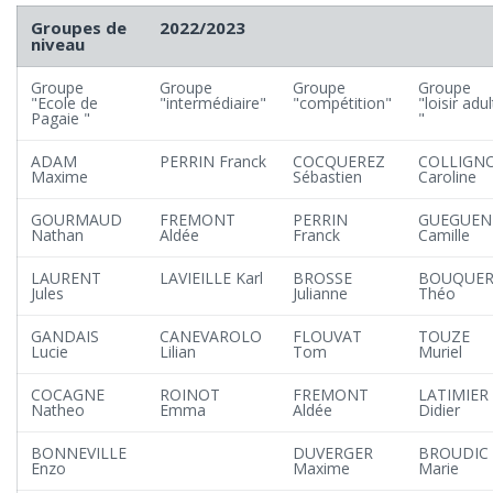
Groupes de
2022/2023
niveau
Groupe
Groupe
Groupe
Groupe
"Ecole de
"intermédiaire"
"compétition"
"loisir adu
Pagaie "
"
ADAM
PERRIN Franck
COCQUEREZ
COLLIGN
Maxime
Sébastien
Caroline
GOURMAUD
FREMONT
PERRIN
GUEGUEN
Nathan
Aldée
Franck
Camille
LAURENT
LAVIEILLE Karl
BROSSE
BOUQUER
Jules
Julianne
Théo
GANDAIS
CANEVAROLO
FLOUVAT
TOUZE
Lucie
Lilian
Tom
Muriel
COCAGNE
ROINOT
FREMONT
LATIMIER
Natheo
Emma
Aldée
Didier
BONNEVILLE
DUVERGER
BROUDIC
Enzo
Maxime
Marie