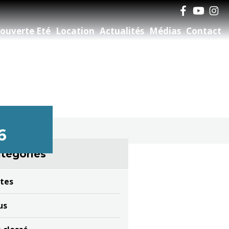
ouverte Eté
Location
Actualités
Médias
Contact
6
tégories
tes
us