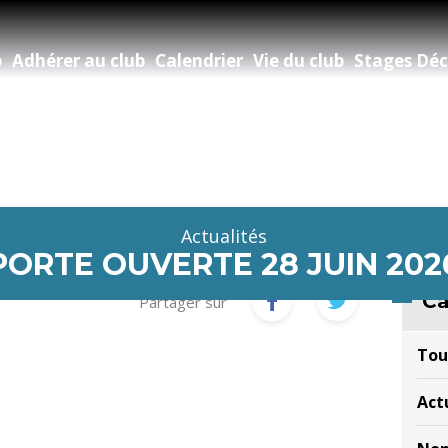
b
Adhérer au club
Calendrier
Vie du club
Stages Déc
Actualités
PORTE OUVERTE 28 JUIN 202
Ca
Partager sur
Tou
Act