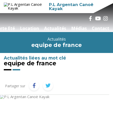
P.L Argentan Canoë
Kayak
rte Eté
Location
Actualités
Médias
Contact
Actualités
equipe de france
Actualités liées au mot clé
equipe de france
Partager sur
Catégories