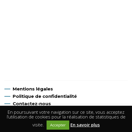
Mentions légales
Politique de confidentialité
Contactez-nous
En poursuivant votre navigation sur ce site, vous acceptez
l’utilisation de cookies pour la réalisation de statistiques de
©
P.L Argentan Canoë Kayak
, Tous droits réservés
visite.
En savoir plus
Accepter
Réalisation
Infocob #web