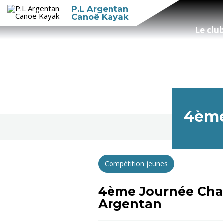
P.L Argentan
Canoë Kayak
Le clu
4ème
Compétition jeunes
4ème Journée Chal
Argentan