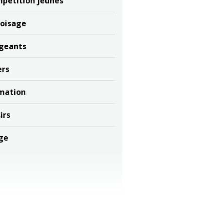
pétition jeunes
oisage
igeants
ers
mation
irs
ge