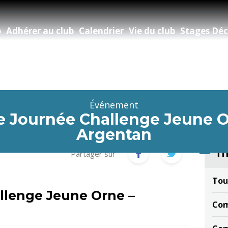
b
Adhérer au club
Calendrier
Vie du club
Stages Déc
Événement
 Journée Challenge Jeune O
Argentan
Th
Partager sur
Tou
lenge Jeune Orne –
Com