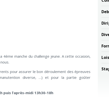
Com
Deb
Dir
Div
For
e la 4ème manche du challenge jeune. A cette occasion,
Lois
 nous.
Sta
rents pour assurer le bon déroulement des épreuves
manutention diverse, …) et pour la partie goûter
h puis l’après-midi 13h30-18h