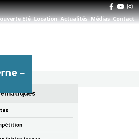
ouverte Eté
Location
Actualités
Médias
Contact
rne –
ématiques
tes
pétition