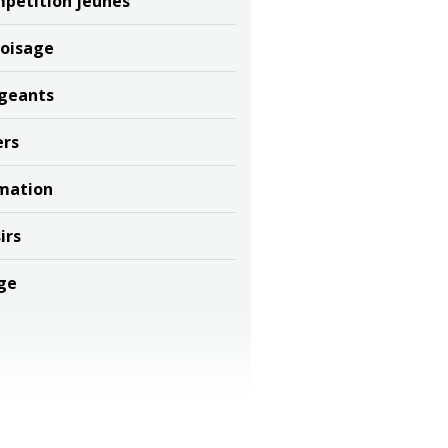
pétition jeunes
oisage
igeants
ers
mation
irs
ge