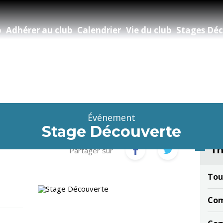
b
Adhérer au club
Calendrier
Vie du club
Stages Déc
Événement
Stage Découverte
Th
Partager sur
Tou
Com