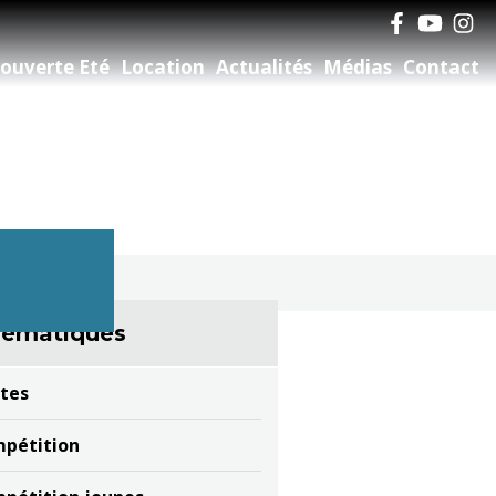
ouverte Eté
Location
Actualités
Médias
Contact
ématiques
tes
pétition