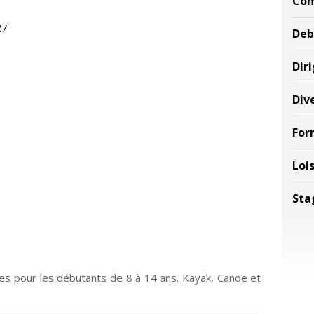
Com
27
Deb
Dir
Div
For
Lois
Sta
s pour les débutants de 8 à 14 ans. Kayak, Canoë et