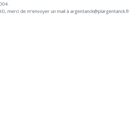
2004.
HD, merci de m’envoyer un mail à argentanck@plargentanck.fr