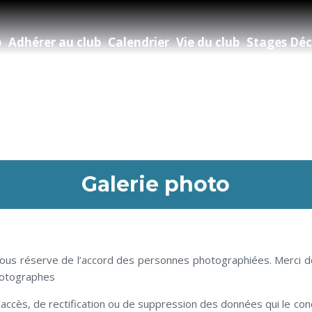
b
Adhérer au club
Calendrier
Vie du club
Stages Déc
Galerie photo
 sous réserve de l’accord des personnes photographiées. Merci de 
photographes
’accès, de rectification ou de suppression des données qui le co