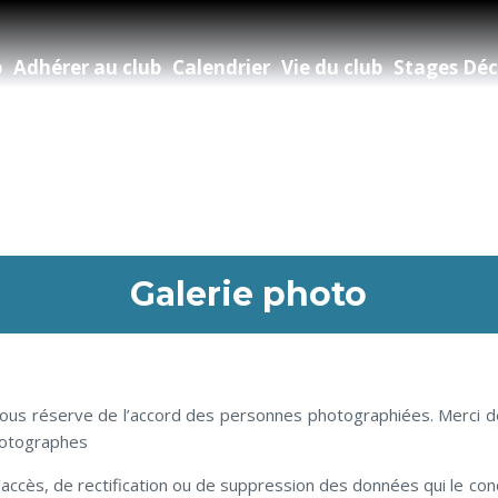
b
Adhérer au club
Calendrier
Vie du club
Stages Déc
Galerie photo
 sous réserve de l’accord des personnes photographiées. Merci de 
photographes
’accès, de rectification ou de suppression des données qui le co