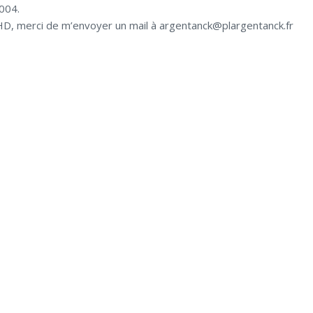
2004.
HD, merci de m’envoyer un mail à argentanck@plargentanck.fr