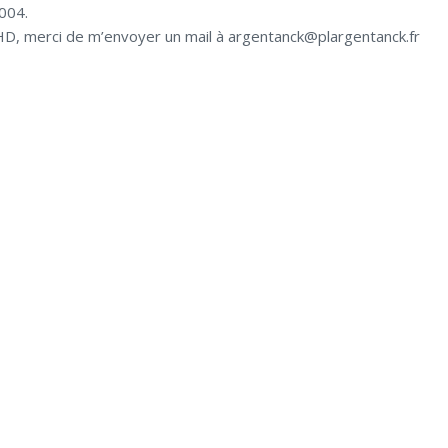
2004.
HD, merci de m’envoyer un mail à argentanck@plargentanck.fr