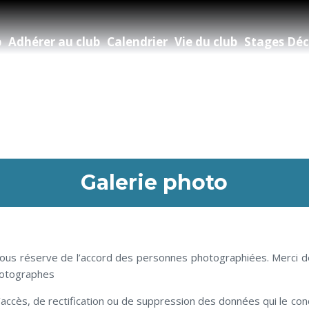
b
Adhérer au club
Calendrier
Vie du club
Stages Déc
Galerie photo
 sous réserve de l’accord des personnes photographiées. Merci de 
photographes
’accès, de rectification ou de suppression des données qui le co