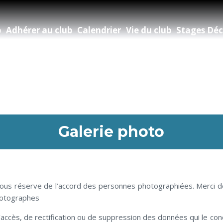
b
Adhérer au club
Calendrier
Vie du club
Stages Déc
Galerie photo
 sous réserve de l’accord des personnes photographiées. Merci de 
photographes
’accès, de rectification ou de suppression des données qui le co