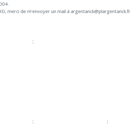
2004.
HD, merci de m’envoyer un mail à argentanck@plargentanck.fr