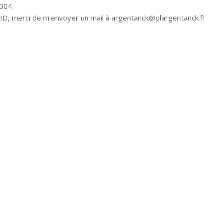
2004.
HD, merci de m’envoyer un mail à argentanck@plargentanck.fr