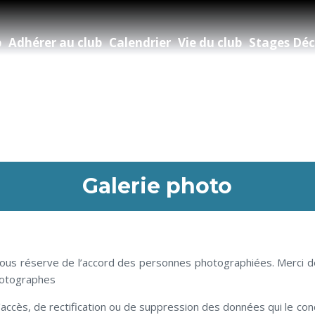
b
Adhérer au club
Calendrier
Vie du club
Stages Déc
Galerie photo
 sous réserve de l’accord des personnes photographiées. Merci de 
photographes
’accès, de rectification ou de suppression des données qui le co