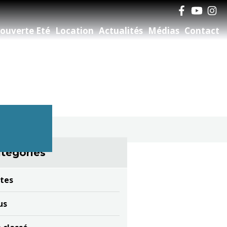
ouverte Eté
Location
Actualités
Médias
Contact
tégories
tes
us