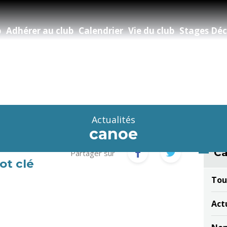
b
Adhérer au club
Calendrier
Vie du club
Stages Déc
Actualités
canoe
Ca
Partager sur
ot clé
Tou
Act